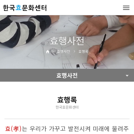
Tog
navi
효행사전
효행사전
효행록
효행사전
효행록
한국효문화센터
효(孝)
는 우리가 가꾸고 발전시켜 미래에 물려주