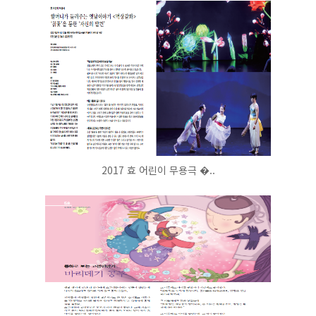
2017 효 어린이 무용극 �..