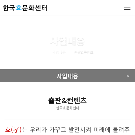
Tog
navi
사업내용
사업내용
출판&콘텐츠
사업내용
출판&컨텐츠
한국효문화센터
효(孝)
는 우리가 가꾸고 발전시켜 미래에 물려주